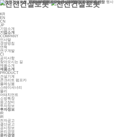
KR
EN
CN
JP
기업소개
기업소개
COMPANY
인사말
경영방침
연혁
연구개발
CI
공지사항
찾아오시는 길
제품소개
제품소개
PRODUCT
건설기계
콘크리트 펌프카
플레싱붐
스테이셔너리
몰리
어태치먼트
소방특장
중고장비
투자정보
투자정보
IR
IR
전자공고
결산공고
공시정보
윤리경영
윤리경영