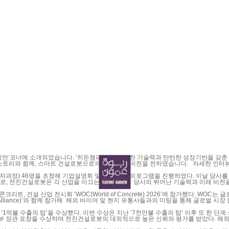
코너입니다. 오랜 시간 국내외 콘크리트 펌프카 및 건설로봇 시장을
전하였습니다. 자세한 인터뷰 내용은 아래 링크에서 확인하실 수 있습니다. ▶ IBK기업은행 사보 'with IBK'
 2026년 7월호 히든챔피언 PDF 바로가기 :
 진행하였다. 이날 당사를 방문한 서울대학교 AMP(Advanced Management Program)는 국내 대기업 및 중소
으로, 전진건설로봇은 각 산업을 이끄는 리더들에게 당사의 뛰어난 기술력과 미래 비전을
MCR(Distribution Mobile Concrete Robot) 개발 제품 등을 소개하
연계하는 자율·원격 기반의 건설로봇으로 건설현장의 인력부족, 높은 사고 위험성 및 
를 구축하는 기회를 만들었다.
‘1억불 수출의 탑’을 수상했다. 이번 수상은 지난 ‘7천만불 수출의 탑’ 이후 또 한 
으로 높은 신뢰와 평가를 받았다. 해외 시장 확대와 지속적인 성장 흐름속에서 받은 이번 ‘1억불 수출의 탑’은 전진건설로봇
 개발과 시장 다변화를 통해 세계 건설기계 시장을 선도해 나갈 것이다.