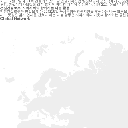
지난 12월 1일 제 21회 건설기계인의 날 건설기계산업 발전유공자 포상식에서 전진건설로봇 임직원 3명이 산업포장을 비
부장, 건설기계산업협회 회장 표창은 박혁진 차장이 수상했다. 이번 21회 건설기계인의 날 포상은 건설기계산업 발전에 기여한 유공자에 대한 것으로, 전진건설로봇의 안전과 혁신, 제품 신뢰도 향상을 위한 노력과 성과가 대외적으로 인정받고 있음을 다시 한
번 확인하는 계기가 되었다.
전진건설로봇, 지역사회와 함께하는 나눔 활동
전진건설로봇은 연말을 맞아 11월18일 음성군장애인복지관을 후원하는 나눔 활동을
서도 뜻깊은 감사 인사를 전했다.이번 나눔 활동은 지역사회의 이웃과 함께하는 공헌
Global Network