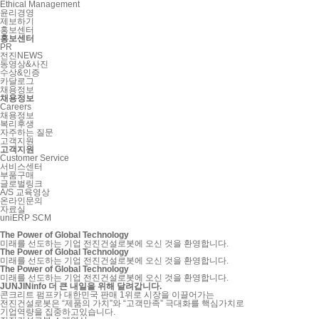
Ethical Management
윤리경영
제보하기
홍보센터
홍보센터
PR
전진NEWS
동영상&사진
수상&인증
카달로그
채용정보
채용정보
Careers
채용정보
복리후생
자주하는 질문
고객지원
고객지원
Customer Service
서비스센터
부품구매
글로벌링크
A/S 교육영상
온라인문의
자료실
uniERP SCM
The Power of Global Technology
미래를 선도하는 기업 전진건설로봇에 오신 것을 환영합니다.
The Power of Global Technology
미래를 선도하는 기업 전진건설로봇에 오신 것을 환영합니다.
The Power of Global Technology
미래를 선도하는 기업 전진건설로봇에 오신 것을 환영합니다.
JUNJIN
info
더 큰
내일
을 위해 달려갑니다.
콘크리트 펌프카 대한민국 판매 1위로 시장을 이끌어가는
전진건설로봇은 “제품의 가치”와 “고객만족” 극대화를 핵심가치로
기업역량을 집중하고있습니다.