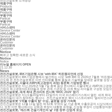
전진건설로봇 소개영상
제품구매
Products
제품구매
Products
부품구매
Partical
부품구매
Partical
서비스센터
Service Center
서비스센터
Service Center
온라인문의
Customer
온라인문의
Customer
Notice
빠르고 정확한 새로운 소식
Notice
Notice
리뉴얼 홈페이지 OPEN
21.12.30
News
전진건설로봇, IBK기업은행 사보 'with IBK' 히든챔피언에 선정
전진건설로봇이 IBK기업은행에서 발간하는 사보 ‘with IBK’의 2026년 7월호 ‘히든챔피언’코너에 소개되었습니다. ‘히든챔피언’은 우수한 기술력과 탄탄한 성장기반을 갖춘 기업을 소개하는 
선도해 온 전진건설로봇은 이번 인터뷰를 통해 품질과 기술력을 앞세운 글로벌 성장 스토리와 함께, 스마트 건설로봇으로의 사업 확장 비전을 
2026년 7월호 히든챔피언 바로가기 : http://www.ibkmagazine.co.kr/withibk_new/no491/sub_03_01.html ▶ IBK기업은행 사보 'with IBK'
전진건설로봇, 서울대 AMP(최고경영자 과정) 동문회 기업방문 행사
http://www.ibkmagazine.co.kr/withibk_new/no491/media/pdf/with_ibk_202607.pdf
전진건설로봇은 지난 2026년 5월 7일 충북 음성 본사에서 서울대학교 AMP(최고경영자과정) 46명을 초청해 기업설명회 및 현장 견학 프로그램을
기업의 최고경영자(CEO)들과 정부 관계 기관장 등 각계 핵심 리더들로 구성된 모임
인업 ▲국내 최초 개발 플러그인 하이브리드 CPC ▲자율·원격 기반 콘크리트 분배 로봇 D-
전진건설로봇, 세계 최대 콘크리트 전시회 ‘WOC 2026’ 참가
거웠다. 현재 당사가 개발중인 D-MCR은 주력제품인 콘크리트펌프카와 작업 공정을 
전진건설로봇은 지난1월20일부터 22일까지 미국 라스베이거스에서 열린 세계 최대 콘크리트, 건설 산업 전시회 ‘WOC(World of Concrete) 2026’에 참가했다. WOC는 글로벌 콘크리트 및 건설 산업을 대표하는 국제 전시회로, 매년 전 세계 주요 기업과 산업
당사는 금번 행사를 통해 우수한 기술력을 알리고 산업 전반에 걸쳐 폭넓은 네트워크
관계자들이 대거 참여하는 행사다. 전진건설로봇은 북미 디스트리뷰터 ‘얼라이언스(Alliance)’와 함께 참가해 해외 바이어 및 현지 유통사들과의 미팅을 통해 글로벌 시장 협력 가능성을 적극적으로 모색했다. 특히 최근 글로벌 인프라 투자 확대와 재건 수요
증가로 콘크리트 및 건설장비에 대한 관심이 높아지는 가운데, 이번 'WOC 2026' 참가는 전진건설로봇의 글로벌 시장 내 입지를 한층 강화하는 계기가 되었다. 전진건설로봇은 앞으로도 지속적인 기술 개발과 글로벌 파트너십 강화를 통해 해외 시장 공략에
전진건설로봇 ‘1억불 수출의 탑’ 수상.. 글로벌 성장 가속화
더욱 박차를 가할 계획이다.
전진건설로봇은 12월 11일 열린 제 62회 무역의 날 기념 충북 수출유공자 시상식에서 
다. 또한 이번 행사에서는 강희권 부장이 대통령 표창을, 신성철 부장이 산업통장자원부 장관 표창을 수상하며 전진건설로봇의 대외적
의 글로벌 경쟁력을 공식적으로 입증한 결과다. 전진건설로봇은 앞으로도 친환경 기술
전진건설로봇, ‘제21회 건설기계인의 날’ 3명 정부·산업계 포상